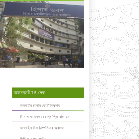
আভ্যন্তরীণ ই-সেবা
অনলাইন চালান ভেরিফিকেশন
ই-চালানঃ সরকারের প্রাপ্তি বাতায়ন
অনলাইন বিল নিষ্পত্তির অবস্থা