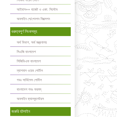
সিজিএ ওয়েব মেইল
আইবাস++ বাজেট ও একা. সিস্টেম
অনলাইন পে/পেনশন ফিক্সেশন
গুরুত্বপুর্ণ লিংকসমূহ
অর্থ বিভাগ, অর্থ মন্ত্রনালয়
সিএজি বাংলাদেশ
সিজিডিএফ বাংলাদেশ
ন্যাশনাল ওয়েব পোর্টাল
গভঃ সার্ভিসেস পোর্টাল
বাংলাদেশ গভঃ ফরমস্‌
অনলাইন ক্যালকুলেটরস
জরুরি হটলাইন