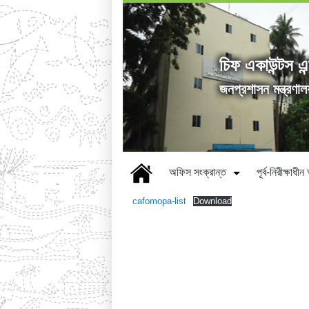
চিফ একাউন্টস এন
জনপ্রশাসন মন্ত্রণাল
অফিস সংক্রান্ত
পূর্ব-নিরীক্ষাধ
cafomopa-list
Download