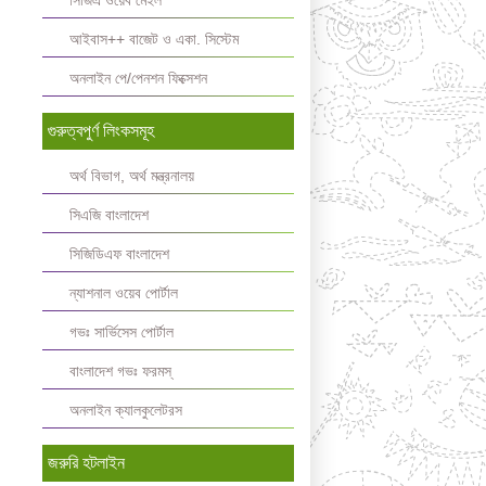
সিজিএ ওয়েব মেইল
আইবাস++ বাজেট ও একা. সিস্টেম
অনলাইন পে/পেনশন ফিক্সেশন
গুরুত্বপুর্ণ লিংকসমূহ
অর্থ বিভাগ, অর্থ মন্ত্রনালয়
সিএজি বাংলাদেশ
সিজিডিএফ বাংলাদেশ
ন্যাশনাল ওয়েব পোর্টাল
গভঃ সার্ভিসেস পোর্টাল
বাংলাদেশ গভঃ ফরমস্‌
অনলাইন ক্যালকুলেটরস
জরুরি হটলাইন