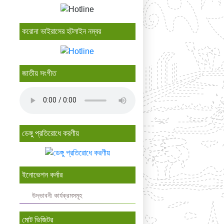
করোনা ভাইরাসের হটলাইন নম্বর
জাতীয় সংগীত
ডেঙ্গু প্রতিরোধে করণীয়
ইনোভেশন কর্নার
উদ্ভাবনী কার্যক্রমসমূহ
মোট ভিজিটর