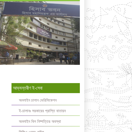
আভ্যন্তরীণ ই-সেবা
অনলাইন চালান ভেরিফিকেশন
ই-চালানঃ সরকারের প্রাপ্তি বাতায়ন
অনলাইন বিল নিষ্পত্তির অবস্থা